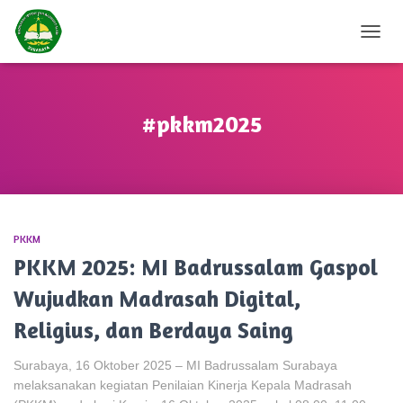
TOGG
NAVIG
#pkkm2025
PKKM
PKKM 2025: MI Badrussalam Gaspol
Wujudkan Madrasah Digital,
Religius, dan Berdaya Saing
Surabaya, 16 Oktober 2025 – MI Badrussalam Surabaya
melaksanakan kegiatan Penilaian Kinerja Kepala Madrasah