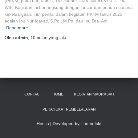
(PKKM) pada hari Kamis, 16 Oktober 2025 pukul 08.00–11.00
WIB. Kegiatan ini berlangsung dengan lancar dan penuh suasana
kekeluargaan. Tim penilai dalam kegiatan PKKM tahun 2025
adalah Ibu Nur Idayati, S.Pd., M.Pd. dan Ibu Dra. Ani
Read more…
Oleh
admin
,
10 bulan
yang lalu
CONTACT
HOME
KEGIATAN MADRASAH
PERANGKAT PEMBELAJARAN
Hestia | Developed by
ThemeIsle