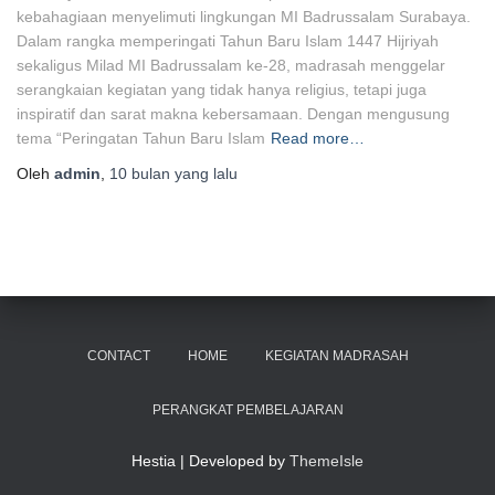
kebahagiaan menyelimuti lingkungan MI Badrussalam Surabaya.
Dalam rangka memperingati Tahun Baru Islam 1447 Hijriyah
sekaligus Milad MI Badrussalam ke-28, madrasah menggelar
serangkaian kegiatan yang tidak hanya religius, tetapi juga
inspiratif dan sarat makna kebersamaan. Dengan mengusung
tema “Peringatan Tahun Baru Islam
Read more…
Oleh
admin
,
10 bulan
yang lalu
CONTACT
HOME
KEGIATAN MADRASAH
PERANGKAT PEMBELAJARAN
Hestia | Developed by
ThemeIsle