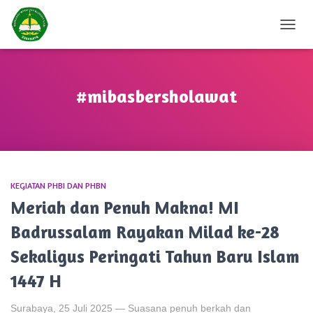
TOGG
NAVIG
#mibasbersholawat
KEGIATAN PHBI DAN PHBN
Meriah dan Penuh Makna! MI
Badrussalam Rayakan Milad ke-28
Sekaligus Peringati Tahun Baru Islam
1447 H
Surabaya, 25 Juli 2025 — Suasana penuh berkah dan