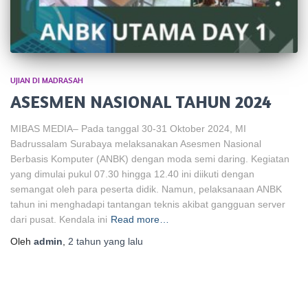
UJIAN DI MADRASAH
ASESMEN NASIONAL TAHUN 2024
MIBAS MEDIA– Pada tanggal 30-31 Oktober 2024, MI
Badrussalam Surabaya melaksanakan Asesmen Nasional
Berbasis Komputer (ANBK) dengan moda semi daring. Kegiatan
yang dimulai pukul 07.30 hingga 12.40 ini diikuti dengan
semangat oleh para peserta didik. Namun, pelaksanaan ANBK
tahun ini menghadapi tantangan teknis akibat gangguan server
dari pusat. Kendala ini
Read more…
Oleh
admin
,
2 tahun
yang lalu